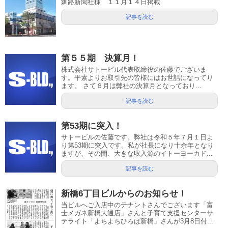
釧路新聞社様 １１月１４日掲載
記事を読む
第５５期 決算月！
株式会社サトービル代表取締役の佐藤でございま
す。平素よりお取引先の皆様にはお世話になってり
ます。 さて６月は弊社の決算月となっており...
記事を読む
第53期に突入！
サトービルの佐藤です。弊社は令和５年７月１日よ
り第53期に突入です。私が社長になり十余年となり
ますが、その間、大きな収入源のイトーヨーカド...
記事を読む
新橋6丁目ビルからのお知らせ！
当ビルへご入店中のテナントさんでございます「富
士メガネ新橋大通店」さんと子育て支援センターサ
テライト「よちよちひろば新橋」さんが3月8日付...