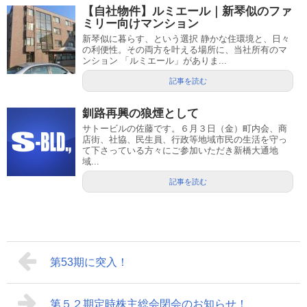
【自社物件】ルミエール｜新琴似のファ
ミリー向けマンション
新琴似に暮らす、という選択 静かな住環境と、日々
の利便性。その両方を叶える場所に、当社所有のマ
ンション 「ルミエール」がありま...
記事を読む
釧路再興の狼煙として
サトービルの佐藤です。６月３日（金）町内会、商
店街、社協、民生員、行政等地域市民の生活を守っ
て下さっている方々にご参加いただき新橋大通地
域...
記事を読む
第53期に突入！
第５２期定時株主総会閉会のお知らせ！