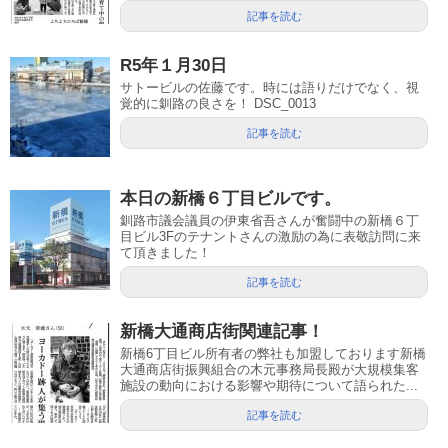
記事を読む
R5年１月30日
サトービルの佐藤です。時には語りだけでなく、視
覚的に釧路の良さを！ DSC_0013
記事を読む
本日の新橋６丁目ビルです。
釧路市議会議員の伊東省吾さんが奮闘中の新橋６丁
目ビル3Fのテナントさんの激励の為に表敬訪問に来
て頂きました！
記事を読む
新橋大通商店街関連記事！
新橋6丁目ビル所有者の弊社も加盟しております新橋
大通商店街振興組合の木元事務局長殿が大規模集客
施設の動向における影響や期待について語られた...
記事を読む