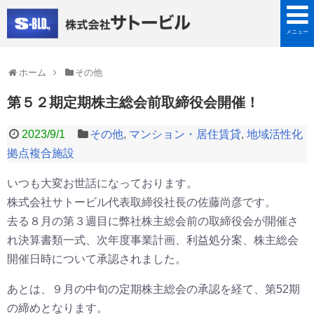
メニュー
ホーム
その他
第５２期定期株主総会前取締役会開催！
2023/9/1
その他
,
マンション・居住賃貸
,
地域活性化
拠点複合施設
いつも大変お世話になっております。
株式会社サトービル代表取締役社長の佐藤尚彦です。
去る８月の第３週目に弊社株主総会前の取締役会が開催さ
れ決算書類一式、次年度事業計画、利益処分案、株主総会
開催日時について承認されました。
あとは、９月の中旬の定期株主総会の承認を経て、第52期
の締めとなります。