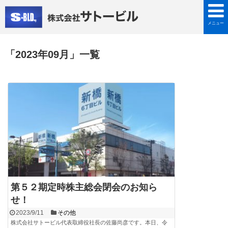
メニュー
「
2023年09月
」
一覧
第５２期定時株主総会閉会のお知ら
せ！
2023/9/11
その他
株式会社サトービル代表取締役社長の佐藤尚彦です。本日、令