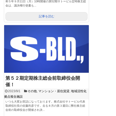
和５年９月11日（月）10時開催の第52期サトービル定時株主総
会は、議決権行使書も...
記事を読む
第５２期定期株主総会前取締役会開
催！
2023/9/1
その他
,
マンション・居住賃貸
,
地域活性化
拠点複合施設
いつも大変お世話になっております。株式会社サトービル代表
取締役社長の佐藤尚彦です。去る８月の第３週目に弊社株主総
会前の取締役会が開催され決...